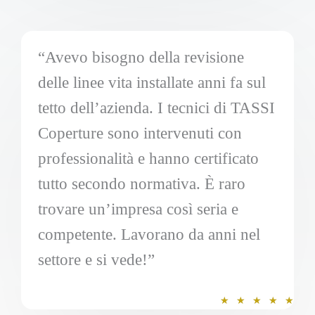
z
i
o
“Avevo bisogno della revisione
n
delle linee vita installate anni fa sul
e
5
tetto dell’azienda. I tecnici di TASSI
s
Coperture sono intervenuti con
u
5
professionalità e hanno certificato
tutto secondo normativa. È raro
trovare un’impresa così seria e
competente. Lavorano da anni nel
settore e si vede!”
V
★
★
★
★
★
a