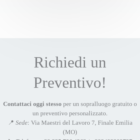
l
u
t
a
z
i
o
Richiedi un
n
e
Preventivo!
5
s
u
5
Contattaci oggi stesso
per un sopralluogo gratuito o
un preventivo personalizzato.
📍
Sede
: Via Maestri del Lavoro 7, Finale Emilia
(MO)