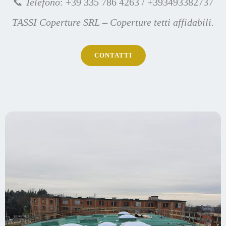
📞
Telefono
: +39 335 786 4263 / +393493382737
TASSI Coperture SRL – Coperture tetti affidabili.
CONTATTI