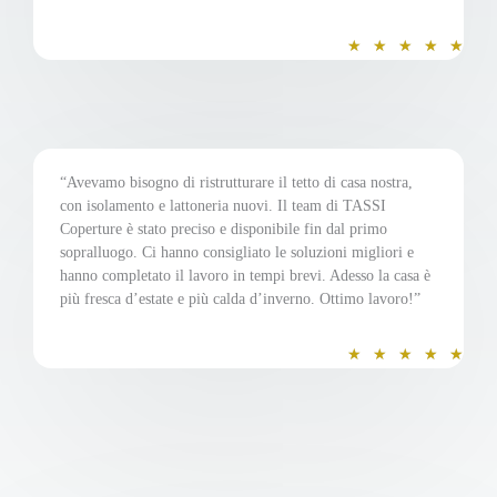
s
V
★
★
★
★
★
u
a
5
l
u
t
a
“Avevamo bisogno di ristrutturare il tetto di casa nostra,
con isolamento e lattoneria nuovi. Il team di TASSI
z
Coperture è stato preciso e disponibile fin dal primo
i
sopralluogo. Ci hanno consigliato le soluzioni migliori e
o
hanno completato il lavoro in tempi brevi. Adesso la casa è
n
più fresca d’estate e più calda d’inverno. Ottimo lavoro!”
e
5
V
★
★
★
★
★
s
a
u
l
5
u
t
a