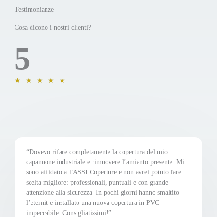
Testimonianze
Cosa dicono i nostri clienti?
5
V
★
★
★
★
★
a
l
u
t
a
“Dovevo rifare completamente la copertura del mio
z
capannone industriale e rimuovere l’amianto presente. Mi
i
sono affidato a TASSI Coperture e non avrei potuto fare
o
scelta migliore: professionali, puntuali e con grande
n
attenzione alla sicurezza. In pochi giorni hanno smaltito
e
l’eternit e installato una nuova copertura in PVC
impeccabile. Consigliatissimi!”
5